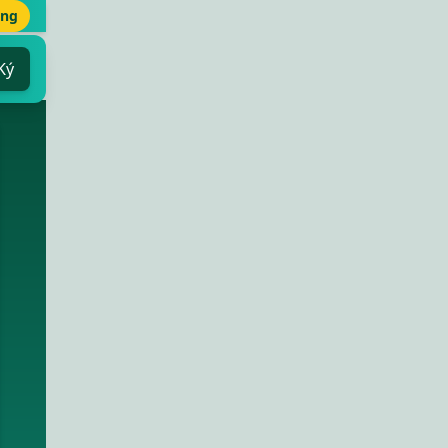
ống
Ký