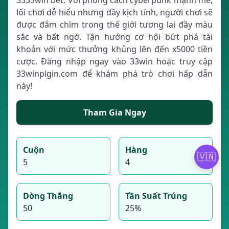
3333win bet. Với phong cách cyberpunk mạnh mẽ,
lối chơi dễ hiểu nhưng đầy kịch tính, người chơi sẽ
được đắm chìm trong thế giới tương lai đầy màu
sắc và bất ngờ. Tận hưởng cơ hội bứt phá tài
khoản với mức thưởng khủng lên đến x5000 tiền
cược. Đăng nhập ngay vào 33win hoặc truy cập
33winplgin.com để khám phá trò chơi hấp dẫn
này!
Tham Gia Ngay
Cuộn
Hàng
🇻🇳
5
4
Dòng Thắng
Tần Suất Trúng
50
25%