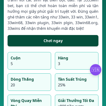
tranh với các sinh vật biển độc đáo. Tại 3333win
bet, bạn có thể chơi hoàn toàn miễn phí và tận
hưởng mọi giây phút giải trí tuyệt vời. Đừng quên
ghé thăm các nền tảng như 33win, 33 win, 33win1,
33win68, 33win plugin, 33win plgin, 33win68.org,
33wins để nhận thêm khuyến mãi đặc biệt!
Chơi ngay
Cuộn
Hàng
5
3
🇻🇳
Dòng Thắng
Tần Suất Trúng
20
25%
Vòng Quay Miễn
Giải Thưởng Tối Đa