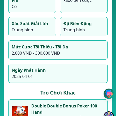
Phí
x800 tiền cược
Có
Xác Suất Giải Lớn
Độ Biến Động
Trung bình
Trung bình
Mức Cược Tối Thiểu - Tối Đa
2.000 VNĐ - 300.000 VNĐ
Ngày Phát Hành
2025-04-01
Trò Chơi Khác
Double Double Bonus Poker 100
Hand